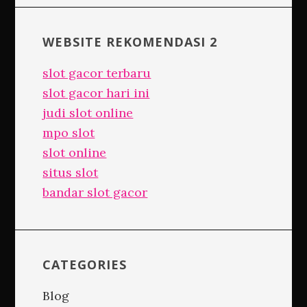
WEBSITE REKOMENDASI 2
slot gacor terbaru
slot gacor hari ini
judi slot online
mpo slot
slot online
situs slot
bandar slot gacor
CATEGORIES
Blog