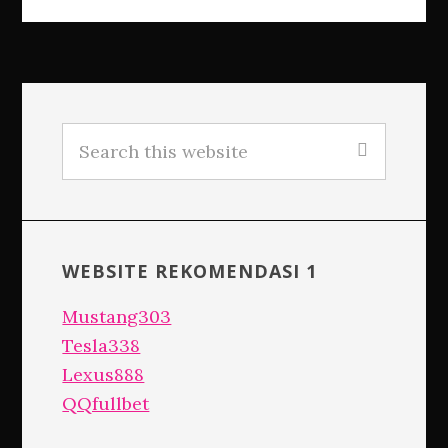
Primary
Sidebar
Search
this
website
WEBSITE REKOMENDASI 1
Mustang303
Tesla338
Lexus888
QQfullbet