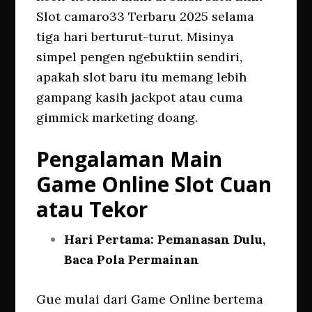
Slot camaro33 Terbaru 2025 selama
tiga hari berturut-turut. Misinya
simpel pengen ngebuktiin sendiri,
apakah slot baru itu memang lebih
gampang kasih jackpot atau cuma
gimmick marketing doang.
Pengalaman Main
Game Online Slot Cuan
atau Tekor
Hari Pertama: Pemanasan Dulu,
Baca Pola Permainan
Gue mulai dari Game Online bertema