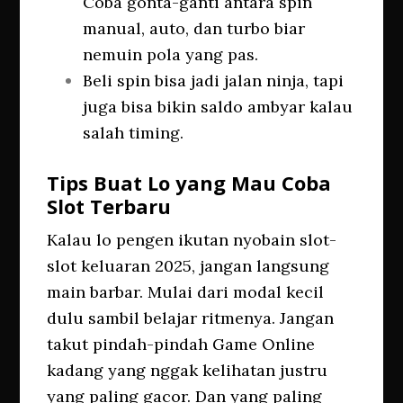
Coba gonta-ganti antara spin
manual, auto, dan turbo biar
nemuin pola yang pas.
Beli spin bisa jadi jalan ninja, tapi
juga bisa bikin saldo ambyar kalau
salah timing.
Tips Buat Lo yang Mau Coba
Slot Terbaru
Kalau lo pengen ikutan nyobain slot-
slot keluaran 2025, jangan langsung
main barbar. Mulai dari modal kecil
dulu sambil belajar ritmenya. Jangan
takut pindah-pindah Game Online
kadang yang nggak kelihatan justru
yang paling gacor. Dan yang paling