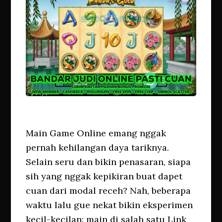
Main Game Online emang nggak
pernah kehilangan daya tariknya.
Selain seru dan bikin penasaran, siapa
sih yang nggak kepikiran buat dapet
cuan dari modal receh? Nah, beberapa
waktu lalu gue nekat bikin eksperimen
kecil-kecilan: main di salah satu Link