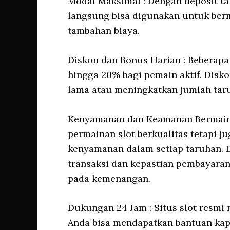
Modal Maksimal : Dengan deposit ta
langsung bisa digunakan untuk ber
tambahan biaya.
Diskon dan Bonus Harian : Beberapa
hingga 20% bagi pemain aktif. Disko
lama atau meningkatkan jumlah tar
Kenyamanan dan Keamanan Bermain :
permainan slot berkualitas tetapi 
kenyamanan dalam setiap taruhan. 
transaksi dan kepastian pembayaran
pada kemenangan.
Dukungan 24 Jam : Situs slot resmi
Anda bisa mendapatkan bantuan kap