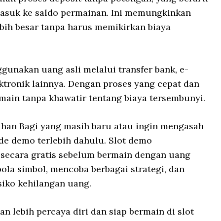
asuk ke saldo permainan. Ini memungkinkan
bih besar tanpa harus memikirkan biaya
unakan uang asli melalui transfer bank, e-
ktronik lainnya. Dengan proses yang cepat dan
main tanpa khawatir tentang biaya tersembunyi.
han Bagi yang masih baru atau ingin mengasah
e demo terlebih dahulu. Slot demo
secara gratis sebelum bermain dengan uang
ola simbol, mencoba berbagai strategi, dan
iko kehilangan uang.
n lebih percaya diri dan siap bermain di slot