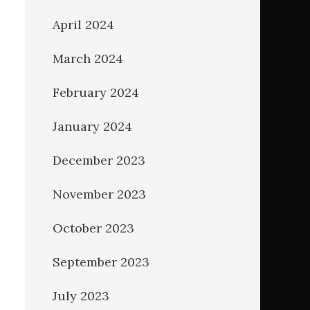
April 2024
March 2024
February 2024
January 2024
December 2023
November 2023
October 2023
September 2023
July 2023