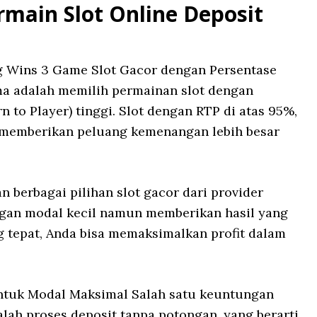
main Slot Online Deposit
ng Wins 3 Game Slot Gacor dengan Persentase
a adalah memilih permainan slot dengan
 to Player) tinggi. Slot dengan RTP di atas 95%,
 memberikan peluang kemenangan lebih besar
 berbagai pilihan slot gacor dari provider
ngan modal kecil namun memberikan hasil yang
 tepat, Anda bisa memaksimalkan profit dalam
ntuk Modal Maksimal Salah satu keuntungan
dalah proses deposit tanpa potongan, yang berarti