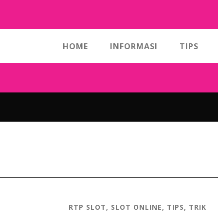
HOME
INFORMASI
TIPS
RTP SLOT
,
SLOT ONLINE
,
TIPS
,
TRIK