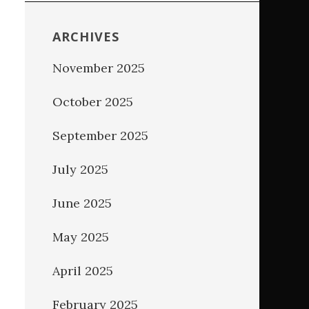
ARCHIVES
November 2025
October 2025
September 2025
July 2025
June 2025
May 2025
April 2025
February 2025