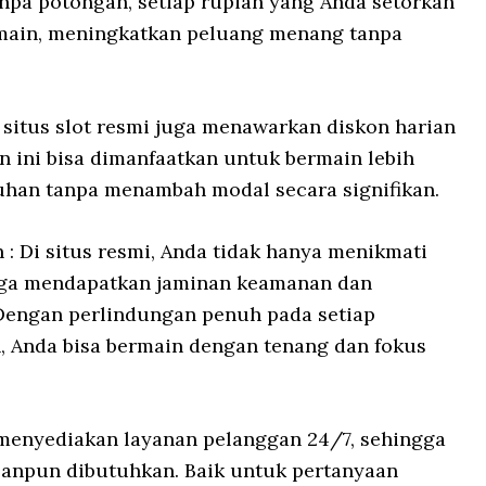
npa potongan, setiap rupiah yang Anda setorkan
main, meningkatkan peluang menang tanpa
 situs slot resmi juga menawarkan diskon harian
n ini bisa dimanfaatkan untuk bermain lebih
uhan tanpa menambah modal secara signifikan.
 Di situs resmi, Anda tidak hanya menikmati
juga mendapatkan jaminan keamanan dan
Dengan perlindungan penuh pada setiap
, Anda bisa bermain dengan tenang dan fokus
 menyediakan layanan pelanggan 24/7, sehingga
anpun dibutuhkan. Baik untuk pertanyaan