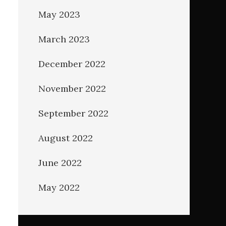
May 2023
March 2023
December 2022
November 2022
September 2022
August 2022
June 2022
May 2022