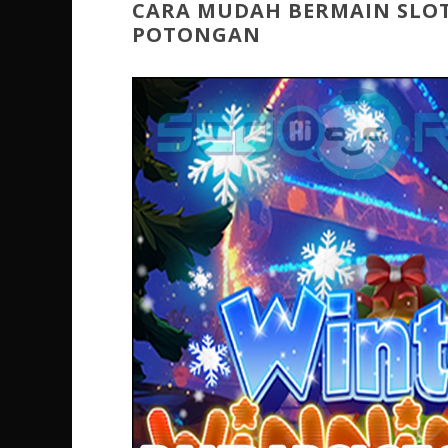
CARA MUDAH BERMAIN SLOT
POTONGAN