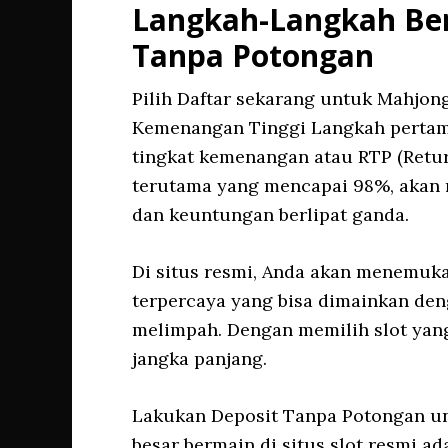
Langkah-Langkah Ber
Tanpa Potongan
Pilih Daftar sekarang untuk Mahjo
Kemenangan Tinggi Langkah pertam
tingkat kemenangan atau RTP (Return
terutama yang mencapai 98%, akan
dan keuntungan berlipat ganda.
Di situs resmi, Anda akan menemukan
terpercaya yang bisa dimainkan de
melimpah. Dengan memilih slot yang
jangka panjang.
Lakukan Deposit Tanpa Potongan u
besar bermain di situs slot resmi a