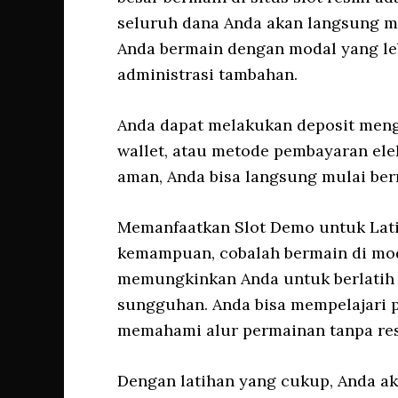
seluruh dana Anda akan langsung m
Anda bermain dengan modal yang le
administrasi tambahan.
Anda dapat melakukan deposit mengg
wallet, atau metode pembayaran ele
aman, Anda bisa langsung mulai ber
Memanfaatkan Slot Demo untuk Lati
kemampuan, cobalah bermain di mod
memungkinkan Anda untuk berlatih 
sungguhan. Anda bisa mempelajari p
memahami alur permainan tanpa res
Dengan latihan yang cukup, Anda aka