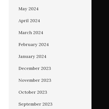
May 2024
April 2024
March 2024
February 2024
January 2024
December 2023
November 2023
October 2023
September 2023