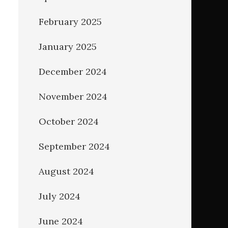
February 2025
January 2025
December 2024
November 2024
October 2024
September 2024
August 2024
July 2024
June 2024