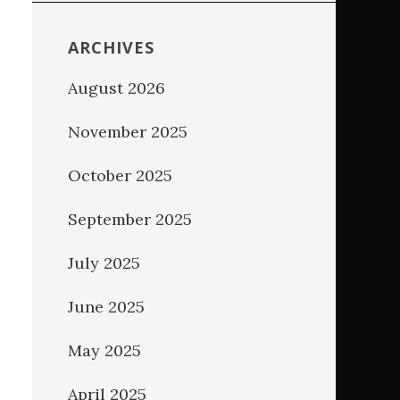
ARCHIVES
August 2026
November 2025
October 2025
September 2025
July 2025
June 2025
May 2025
April 2025