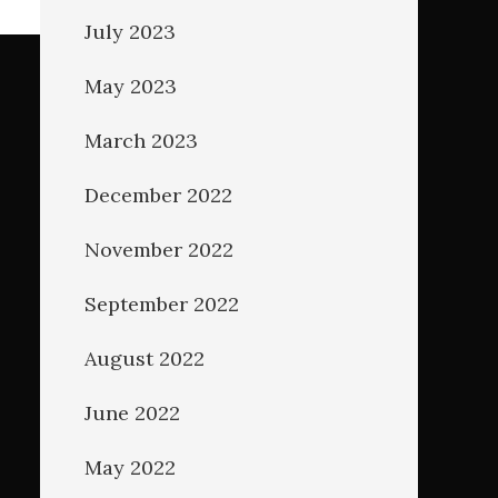
July 2023
May 2023
March 2023
December 2022
November 2022
September 2022
August 2022
June 2022
May 2022