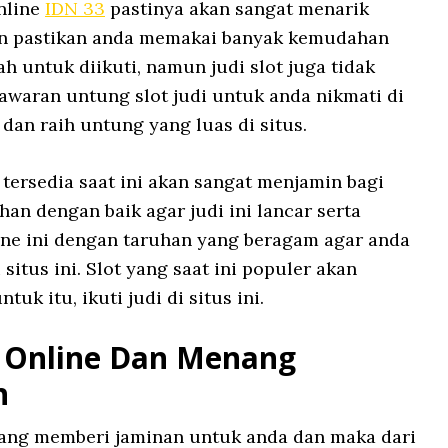
nline
IDN 33
pastinya akan sangat menarik
 dan pastikan anda memakai banyak kemudahan
h untuk diikuti, namun judi slot juga tidak
awaran untung slot judi untuk anda nikmati di
i dan raih untung yang luas di situs.
 tersedia saat ini akan sangat menjamin bagi
han dengan baik agar judi ini lancar serta
ine ini dengan taruhan yang beragam agar anda
situs ini. Slot yang saat ini populer akan
k itu, ikuti judi di situs ini.
t Online Dan Menang
h
mang memberi jaminan untuk anda dan maka dari