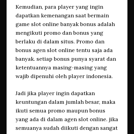
Kemudian, para player yang ingin
dapatkan kemenangan saat bermain
game slot online banyak bonus adalah
mengikuti promo dan bonus yang
berlaku di dalam situs. Promo dan
bonus agen slot online tentu saja ada
banyak. setiap bonus punya syarat dan
ketentuannya masing-masing yang
wajib dipenuhi oleh player indonesia.
Jadi jika player ingin dapatkan
keuntungan dalam jumlah besar, maka
ikuti semua promo maupun bonus
yang ada di dalam agen slot online. jika
semuanya sudah diikuti dengan sangat