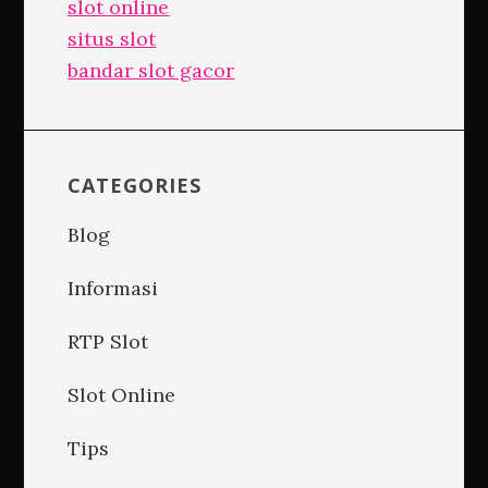
slot online
situs slot
bandar slot gacor
CATEGORIES
Blog
Informasi
RTP Slot
Slot Online
Tips