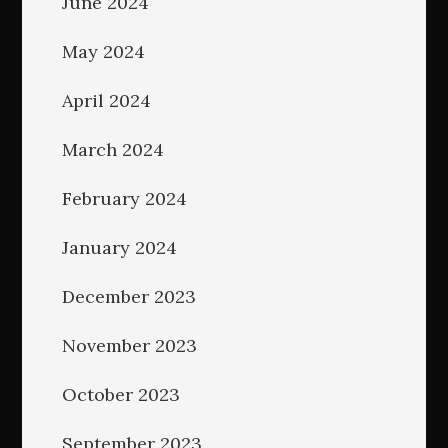
June 2024
May 2024
April 2024
March 2024
February 2024
January 2024
December 2023
November 2023
October 2023
September 2023