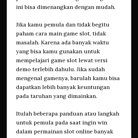
ini bisa dimenangkan dengan mudah.
Jika kamu pemula dan tidak begitu
paham cara main game slot, tidak
masalah. Karena ada banyak waktu
yang bisa kamu gunakan untuk
mempelajari game slot lewat versi
demo terlebih dahulu. Jika sudah
mengenal gamenya, barulah kamu bisa
dapatkan lebih banyak keuntungan
pada taruhan yang dimainkan.
Itulah beberapa panduan atau langkah
untuk pemula pada saat ingin win
dalam permainan slot online banyak