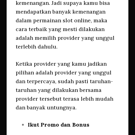
kemenangan. Jadi supaya kamu bisa
mendapatkan banyak kemenangan
dalam permainan slot online, maka
cara terbaik yang mesti dilakukan
adalah memilih provider yang unggul
terlebih dahulu.
Ketika provider yang kamu jadikan
pilihan adalah provider yang unggul
dan terpercaya, sudah pasti taruhan-
taruhan yang dilakukan bersama
provider tersebut terasa lebih mudah
dan banyak untungnya.
Ikut Promo dan Bonus