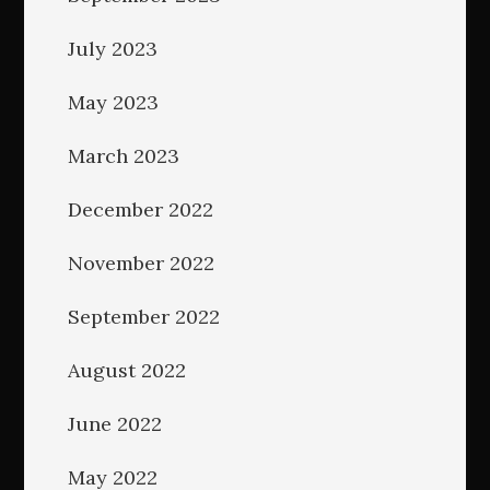
July 2023
May 2023
March 2023
December 2022
November 2022
September 2022
August 2022
June 2022
May 2022