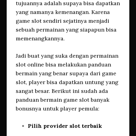
tujuannya adalah supaya bisa dapatkan
yang namanya kemenangan. Karena
game slot sendiri sejatinya menjadi
sebuah permainan yang siapapun bisa
memenangkannya.
Jadi buat yang suka dengan permainan
slot online bisa melakukan panduan
bermain yang benar supaya dari game
slot, player bisa dapatkan untung yang
sangat besar. Berikut ini sudah ada
panduan bermain game slot banyak
bonusnya untuk player pemula:
Pilih provider slot terbaik