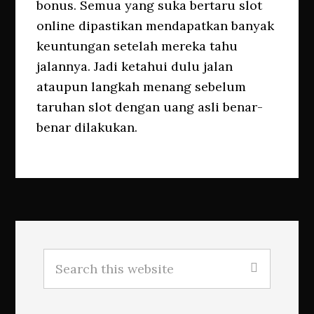
bonus. Semua yang suka bertaru slot
online dipastikan mendapatkan banyak
keuntungan setelah mereka tahu
jalannya. Jadi ketahui dulu jalan
ataupun langkah menang sebelum
taruhan slot dengan uang asli benar-
benar dilakukan.
Primary
Sidebar
Search
this
website