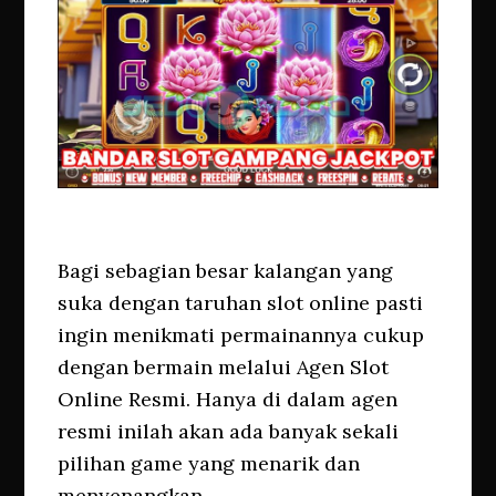
Bagi sebagian besar kalangan yang
suka dengan taruhan slot online pasti
ingin menikmati permainannya cukup
dengan bermain melalui Agen Slot
Online Resmi. Hanya di dalam agen
resmi inilah akan ada banyak sekali
pilihan game yang menarik dan
menyenangkan.