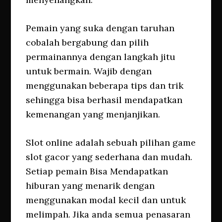
Pemain yang suka dengan taruhan
cobalah bergabung dan pilih
permainannya dengan langkah jitu
untuk bermain. Wajib dengan
menggunakan beberapa tips dan trik
sehingga bisa berhasil mendapatkan
kemenangan yang menjanjikan.
Slot online adalah sebuah pilihan game
slot gacor yang sederhana dan mudah.
Setiap pemain Bisa Mendapatkan
hiburan yang menarik dengan
menggunakan modal kecil dan untuk
melimpah. Jika anda semua penasaran