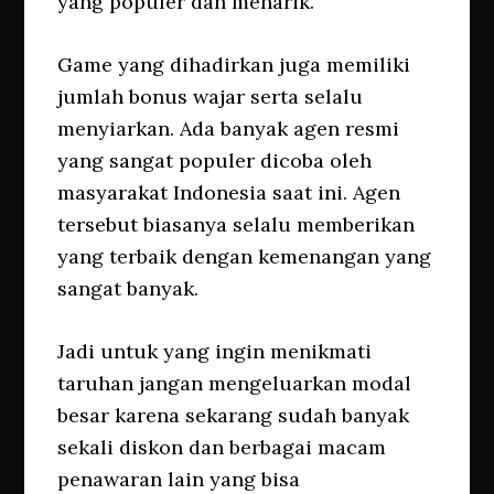
yang populer dan menarik.
Game yang dihadirkan juga memiliki
jumlah bonus wajar serta selalu
menyiarkan. Ada banyak agen resmi
yang sangat populer dicoba oleh
masyarakat Indonesia saat ini. Agen
tersebut biasanya selalu memberikan
yang terbaik dengan kemenangan yang
sangat banyak.
Jadi untuk yang ingin menikmati
taruhan jangan mengeluarkan modal
besar karena sekarang sudah banyak
sekali diskon dan berbagai macam
penawaran lain yang bisa