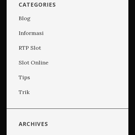
CATEGORIES
Blog
Informasi
RTP Slot
Slot Online
Tips
Trik
ARCHIVES