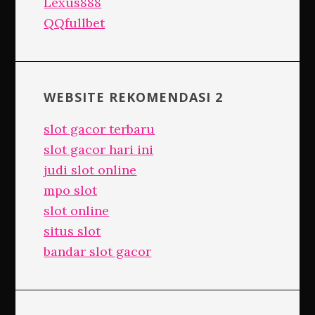
Lexus888
QQfullbet
WEBSITE REKOMENDASI 2
slot gacor terbaru
slot gacor hari ini
judi slot online
mpo slot
slot online
situs slot
bandar slot gacor