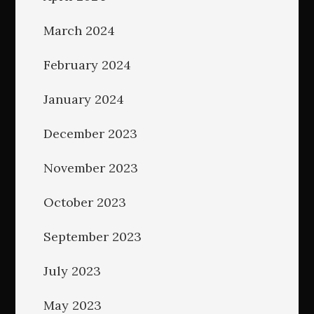
March 2024
February 2024
January 2024
December 2023
November 2023
October 2023
September 2023
July 2023
May 2023