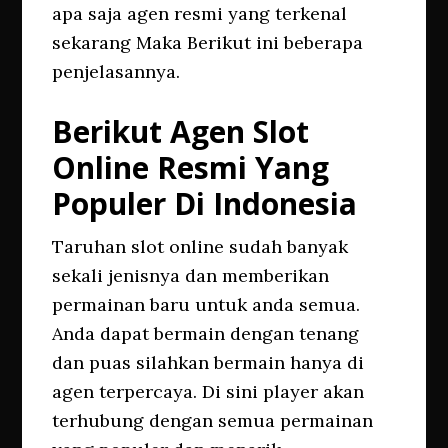
apa saja agen resmi yang terkenal
sekarang Maka Berikut ini beberapa
penjelasannya.
Berikut Agen Slot
Online Resmi Yang
Populer Di Indonesia
Taruhan slot online sudah banyak
sekali jenisnya dan memberikan
permainan baru untuk anda semua.
Anda dapat bermain dengan tenang
dan puas silahkan bermain hanya di
agen terpercaya. Di sini player akan
terhubung dengan semua permainan