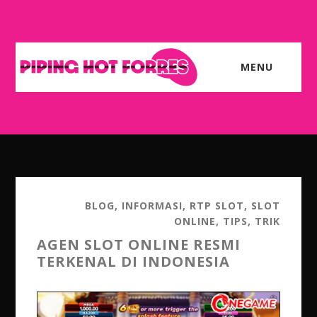
Skip
Skip
to
to
main
primary
content
sidebar
MENU
BLOG
,
INFORMASI
,
RTP SLOT
,
SLOT
ONLINE
,
TIPS
,
TRIK
AGEN SLOT ONLINE RESMI
TERKENAL DI INDONESIA