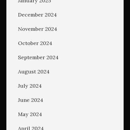
January 2025
December 2024
November 2024
October 2024
September 2024
August 2024
July 2024
June 2024
May 2024
April 2024